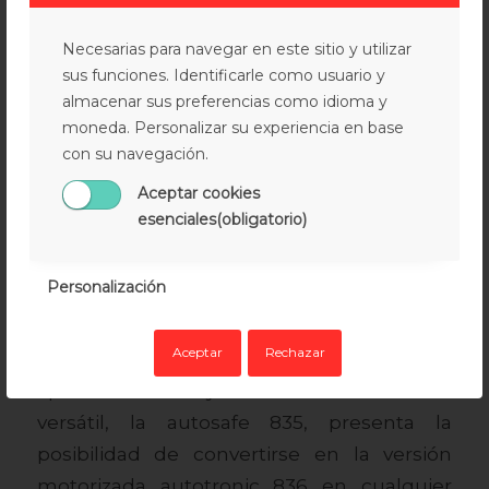
Necesarias para navegar en este sitio y utilizar
sus funciones. Identificarle como usuario y
Cerradura automática RC3
almacenar sus preferencias como idioma y
motorizada 836
moneda. Personalizar su experiencia en base
con su navegación.
/
enero 25, 2022
en
Productos
por
admin
Aceptar cookies
esenciales(obligatorio)
La cerradura automática 835 destaca por
su cierre innovador Tipo10 con tecnología
Personalización
DuoSecure, que combina eficientemente
picaporte y gancho para asegurar la puerta
Aceptar
Rechazar
con máxima seguridad y facilitar una
apertura suave y fiable. Esta cerradura
versátil, la autosafe 835, presenta la
posibilidad de convertirse en la versión
motorizada autotronic 836 en cualquier