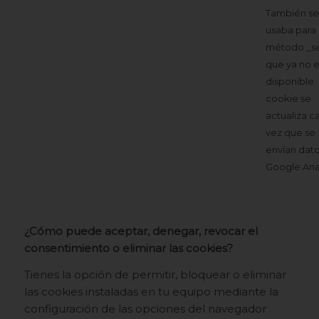
También se
usaba para 
método _se
que ya no e
disponible.
cookie se
actualiza c
vez que se
envían dato
Google Anal
¿Cómo puede aceptar, denegar, revocar el
consentimiento o eliminar las cookies?
Tienes la opción de permitir, bloquear o eliminar
las cookies instaladas en tu equipo mediante la
configuración de las opciones del navegador