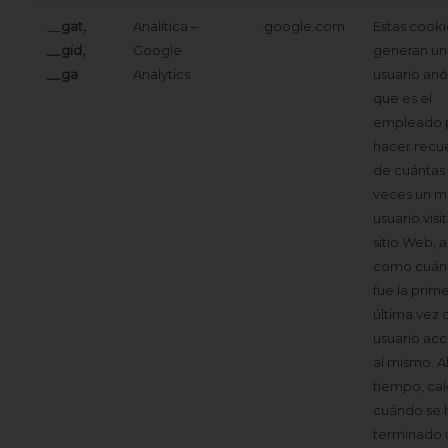
__
gat,
Analítica –
.google.com
Estas cooki
__gid,
Google
generan un
__ga
Analytics
usuario an
que es el
empleado 
hacer recu
de cuántas
veces un m
usuario visit
sitio Web, a
como cuán
fue la prime
última vez 
usuario ac
al mismo. A
tiempo, cal
cuándo se 
terminado 