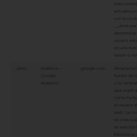
esta cooki
actuaba ju
con la cook
__utmb par
determinar 
usuario est
en una nue
sesión o visi
_utmz
Analítica –
.google.com
Almacena l
Google
fuente de t
Analytics
o la campa
que explic
cómo ha ll
el usuario al
web. La co
se crea cu
se ejecuta 
biblioteca 