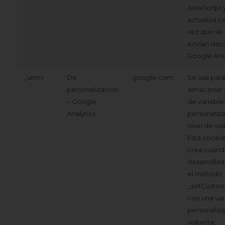
JavaScript 
actualiza c
vez que se
envían dato
Google Anal
_utmv
De
.google.com
Se usa para
personalización
almacenar 
– Google
de variable
Analytics
personaliza
nivel de vis
Esta cookie
crea cuand
desarrollad
el método
_setCusto
con una var
personaliz
visitante.