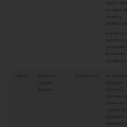
sesión, det
el origen d
usuario y
palabras cl
Puede cons
la política 
privacidad 
proveedor
Google
aqu
__utma
Analítica –
.google.com
Se usa para
Google
distinguir
Analytics
usuarios y
sesiones. L
cookie se 
cuando se
ejecuta la
biblioteca 