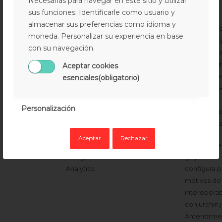
Necesarias para navegar en este sitio y utilizar
cuando se
sus funciones. Identificarle como usuario y
ejecuta la
almacenar sus preferencias como idioma y
biblioteca 
moneda. Personalizar su experiencia en base
JavaScript 
con su navegación.
hay ningun
cookie __u
Aceptar cookies
La cookie s
esenciales(obligatorio)
actualiza c
vez que se
Personalización
envían dato
Google Anal
Aceptar
Rechazar
_utmc
Analítica –
.google.com
No se usa e
Google
ga.js. Se
Analytics
configura p
motivos de
interoperab
con urchin.j
Anteriorme