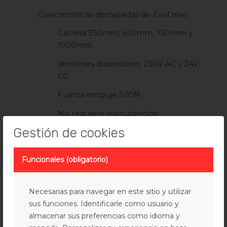
Características destacadas de EvoDrive:
Carrera 350mm, 550mm, 750mm y
1000mm.
Versiones disponibles: 230V AC y 24V
CC
Fuerza empuje 500N
No requiere manutención
Gestión de cookies
Alto grado de protección: IP 55
Final de carrera por tecnología DEC
Funcionales (obligatorio)
Colores disponibles: Aluminio en color
plata (P)
Necesarias para navegar en este sitio y utilizar
Más información actuador EuroDrive.
sus funciones. Identificarle como usuario y
almacenar sus preferencias como idioma y